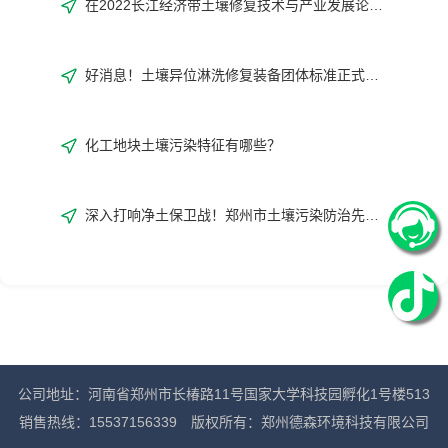
在2022长江经济带土壤修复技术与产业发展论坛与德森来一场浪漫“约会”吧！
好消息！土壤异位淋洗修复装备团体标准正式发布！
化工地块土壤污染特征有哪些？
深入打响净土保卫战！郑州市土壤污染防治先行区建设方案编制完成！
公司地址：河南省郑州市长椿路11号国家大学科技园孵化1号楼513
销售热线：15537156339 版权所有：郑州德森环境科技有限公司