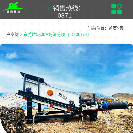
销售热线：
0371-
61937711
当前位置：
首页
>
客
户案例
>
东莞垃圾填埋场筛分项目（200T/H）