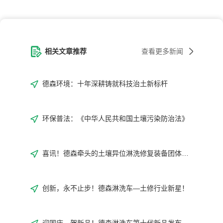
相关文章推荐
查看更多新闻
德森环境：十年深耕铸就科技治土新标杆
环保普法：《中华人民共和国土壤污染防治法》
喜讯！德森牵头的土壤异位淋洗修复装备团体标准正式发布!
创新，永不止步！德森淋洗车—土修行业新星！
迎国庆，贺新品！德森淋洗车第十代新品发布会取得圆满成功！