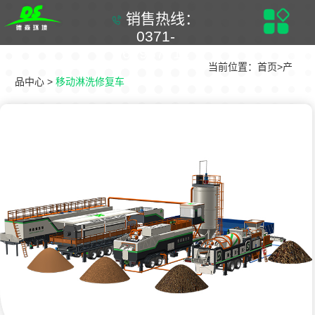
销售热线：
0371-
61937711
当前位置：
首页
>
产
品中心
>
移动淋洗修复车